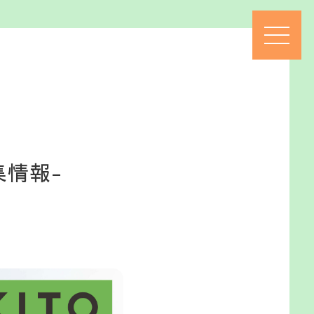
集
情
報
-