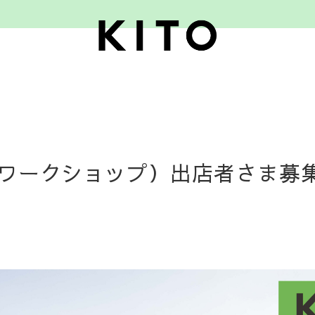
ワ
ー
ク
シ
ョ
ッ
プ
）
出
店
者
さ
ま
募