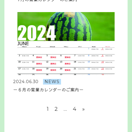
2024.06.30
NEWS
ー６月の営業カレンダーのご案内ー
投
1
2
…
4
»
稿
の
ペ
ー
ジ
送
り