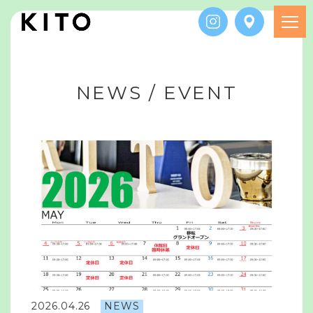
N
E
W
S
/
E
V
E
N
T
2026.04.26
NEWS