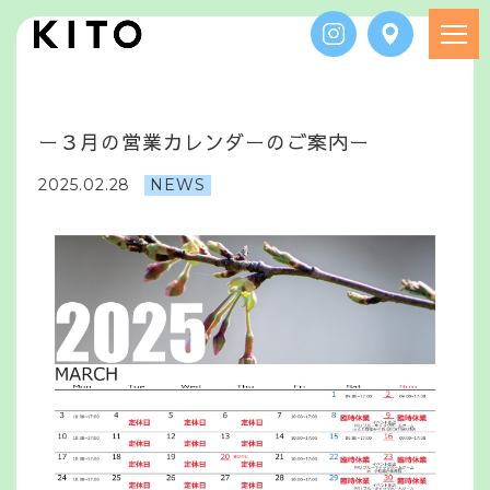
ー
３
月
の
営
業
カ
レ
ン
ダ
ー
の
ご
案
内
ー
2025.02.28
NEWS