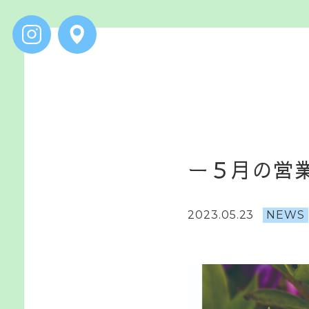
ー
５
月
の
営
2023.05.23
NEWS