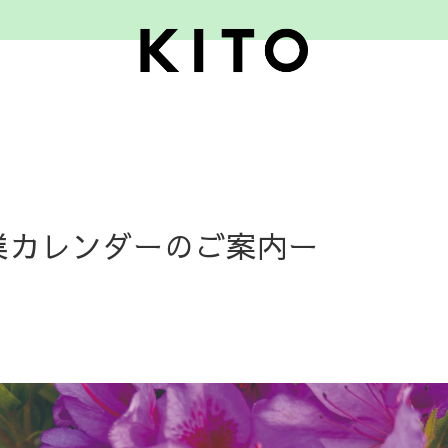
業
カ
レ
ン
ダ
ー
の
ご
案
内
ー